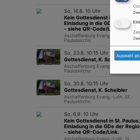
Coo
So, 16.8. 10 Uhr
Zwe
Kein Gottesdienst in St. Paulus,
Ein
Einladung in die GDe der Regio
- siehe QR-Code/Link.
Zei
Aschaffenburg
Evang.-Luth. St.
Zwe
Pauluskirche
So, 23.8. 10:15 Uhr
Auswahl ak
Gottesdienst, K. Scheibler
Aschaffenburg
Evang.-Luth. St.
Pauluskirche
So, 30.8. 10:15 Uhr
Gottesdienst, K. Scheibler
Aschaffenburg
Evang.-Luth. St.
Pauluskirche
So, 6.9. 10 Uhr
Kein Gottesdienst in St. Paulus,
Einladung in die GDe der Regio
- siehe QR-Code/Link.
Aschaffenburg
Evang.-Luth. St.