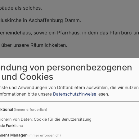
bäude als solches.
uluskirche in Aschaffenburg Damm.
meindehaus, sowie ein Pfarrhaus, in dem das Pfarrbüro unt
 über unsere Räumlichkeiten.
GEMEINDEHAUS
ndung von personenbezogenen
 und Cookies
enste und Anwendungen von Drittanbietern auswählen, die wir nutze
Informationen bitte unsere
Datenschutzhinweise
lesen.
ktional
(immer erforderlich)
ichern von Daten: Cookie für die Benutzersitzung
ck
:
Funktional
Karte
sent Manager
(immer erforderlich)