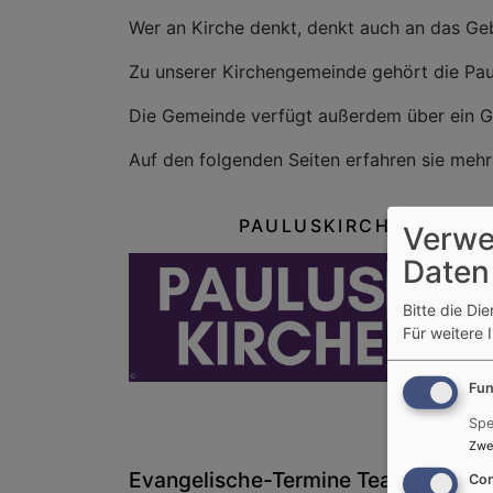
Wer an Kirche denkt, denkt auch an das Ge
Zu unserer Kirchengemeinde gehört die Pa
Die Gemeinde verfügt außerdem über ein Ge
Auf den folgenden Seiten erfahren sie mehr
PAULUSKIRCHE
Verwe
Daten
Bitte die Di
Für weitere 
Fun
Spe
Zwe
Evangelische-Termine Teaser
Con