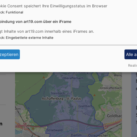
kie Consent speichert Ihre Einwilligungsstatus im Browser
ck
:
Funktional
+
−
bindung von art19.com über ein iFrame
n
gt Inhalte von art19.com innerhalb eines iFrames an.
ck
:
Eingebettete externe Inhalte
T
zeptieren
Alle 
Reali
n