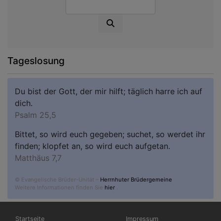
Suche
Tageslosung
Du bist der Gott, der mir hilft; täglich harre ich auf
dich.
Psalm 25,5
Bittet, so wird euch gegeben; suchet, so werdet ihr
finden; klopfet an, so wird euch aufgetan.
Matthäus 7,7
© Evangelische Brüder-Unität –
Herrnhuter Brüdergemeine
Weitere Informationen finden Sie
hier
.
Hauptnavigation
Fußbereichsmenü
Startseite
Impressum