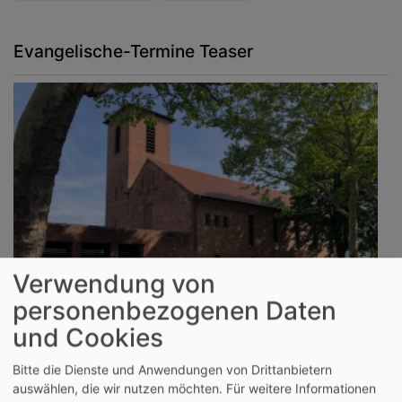
Evangelische-Termine Teaser
Verwendung von
personenbezogenen Daten
und Cookies
So, 9.8. 10:15 Uhr
Gottesdienst, V. Wölfle
Bitte die Dienste und Anwendungen von Drittanbietern
Aschaffenburg
Evang.-Luth. St. Pauluskirche
auswählen, die wir nutzen möchten.
Für weitere Informationen