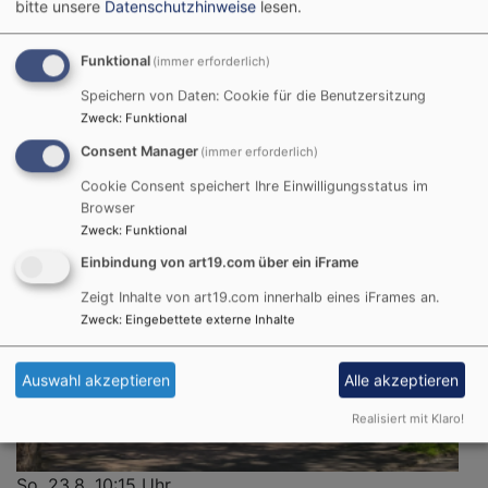
bitte unsere
Datenschutzhinweise
lesen.
So, 16.8. 10 Uhr
Funktional
(immer erforderlich)
Kein Gottesdienst in St. Paulus, Einladung in die GDe
Speichern von Daten: Cookie für die Benutzersitzung
der Region - siehe QR-Code/Link.
Zweck
:
Funktional
Aschaffenburg
Evang.-Luth. St. Pauluskirche
Consent Manager
(immer erforderlich)
Cookie Consent speichert Ihre Einwilligungsstatus im
Browser
Zweck
:
Funktional
Einbindung von art19.com über ein iFrame
Zeigt Inhalte von art19.com innerhalb eines iFrames an.
Zweck
:
Eingebettete externe Inhalte
Auswahl akzeptieren
Alle akzeptieren
Realisiert mit Klaro!
So, 23.8. 10:15 Uhr