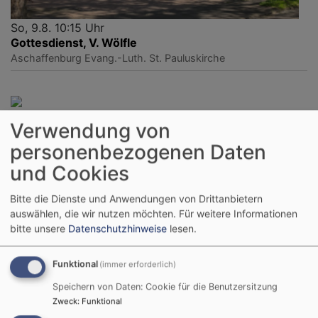
So, 9.8. 10:15 Uhr
Gottesdienst, V. Wölfle
Aschaffenburg
Evang.-Luth. St. Pauluskirche
So, 16.8. 10 Uhr
Verwendung von
Kein Gottesdienst in St. Paulus, Einladung in die GDe
der Region - siehe QR-Code/Link.
personenbezogenen Daten
Aschaffenburg
Evang.-Luth. St. Pauluskirche
und Cookies
Bitte die Dienste und Anwendungen von Drittanbietern
auswählen, die wir nutzen möchten.
Für weitere Informationen
bitte unsere
Datenschutzhinweise
lesen.
Funktional
(immer erforderlich)
Speichern von Daten: Cookie für die Benutzersitzung
Zweck
:
Funktional