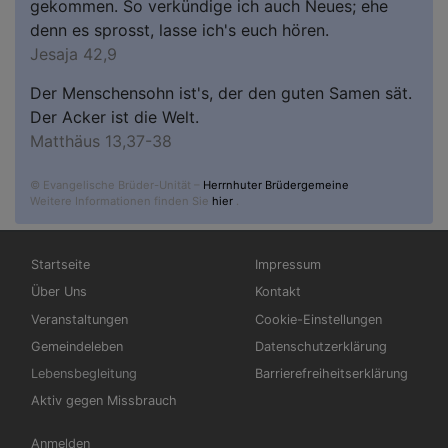
gekommen. So verkündige ich auch Neues; ehe
denn es sprosst, lasse ich's euch hören.
Jesaja 42,9
Der Menschensohn ist's, der den guten Samen sät.
Der Acker ist die Welt.
Matthäus 13,37-38
© Evangelische Brüder-Unität –
Herrnhuter Brüdergemeine
Weitere Informationen finden Sie
hier
.
Hauptnavigation
Fußbereichsmenü
Startseite
Impressum
Über Uns
Kontakt
Veranstaltungen
Cookie-Einstellungen
Gemeindeleben
Datenschutzerklärung
Lebensbegleitung
Barrierefreiheitserklärung
Aktiv gegen Missbrauch
Benutzermenü
Anmelden