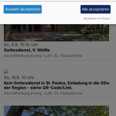
Auswahl akzeptieren
Alle akzeptieren
Realisiert mit Klaro!
So, 9.8. 10:15 Uhr
Gottesdienst, V. Wölfle
Aschaffenburg
Evang.-Luth. St. Pauluskirche
So, 16.8. 10 Uhr
Kein Gottesdienst in St. Paulus, Einladung in die GDe
der Region - siehe QR-Code/Link.
Aschaffenburg
Evang.-Luth. St. Pauluskirche