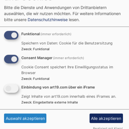
Bitte die Dienste und Anwendungen von Drittanbietern
auswählen, die wir nutzen möchten.
Für weitere Informationen
So, 9.8. 10:15 Uhr
bitte unsere
Datenschutzhinweise
lesen.
Gottesdienst, V. Wölfle
Aschaffenburg
Evang.-Luth. St. Pauluskirche
Funktional
(immer erforderlich)
Speichern von Daten: Cookie für die Benutzersitzung
Zweck
:
Funktional
So, 16.8. 10 Uhr
Kein Gottesdienst in St. Paulus, Einladung in die GDe
Consent Manager
(immer erforderlich)
der Region - siehe QR-Code/Link.
Cookie Consent speichert Ihre Einwilligungsstatus im
Aschaffenburg
Evang.-Luth. St. Pauluskirche
Browser
Zweck
:
Funktional
Einbindung von art19.com über ein iFrame
Zeigt Inhalte von art19.com innerhalb eines iFrames an.
Zweck
:
Eingebettete externe Inhalte
Auswahl akzeptieren
Alle akzeptieren
Realisiert mit Klaro!