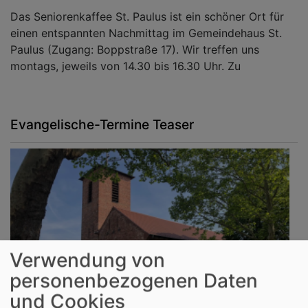
Das Seniorenkaffee St. Paulus ist ein schöner Ort für
einen entspannten Nachmittag im Gemeindehaus St.
Paulus (Zugang: Boppstraße 17). Wir treffen uns
montags, jeweils von 14.30 bis 16.30 Uhr. Zu
Evangelische-Termine Teaser
Verwendung von
personenbezogenen Daten
und Cookies