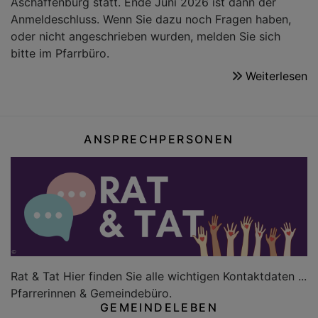
Aschaffenburg statt. Ende Juni 2026 ist dann der
Anmeldeschluss. Wenn Sie dazu noch Fragen haben,
oder nicht angeschrieben wurden, melden Sie sich
bitte im Pfarrbüro.
Weiterlesen
ü
K
2
ANSPRECHPERSONEN
Rat & Tat Hier finden Sie alle wichtigen Kontaktdaten ...
Pfarrerinnen & Gemeindebüro.
GEMEINDELEBEN