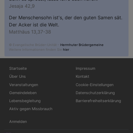
Jesaja 42,9
Der Menschensohn ist's, der den guten Samen sät.
Der Acker ist die Welt.
Matthäus 13,37-38
© Evangelische Brüder-Unität –
Herrnhuter Brüdergemeine
Weitere Informationen finden Sie
hier
.
Hauptnavigation
Fußbereichsmenü
Startseite
Impressum
Über Uns
Kontakt
Veranstaltungen
Cookie-Einstellungen
Gemeindeleben
Datenschutzerklärung
Lebensbegleitung
Barrierefreiheitserklärung
Aktiv gegen Missbrauch
Benutzermenü
Anmelden