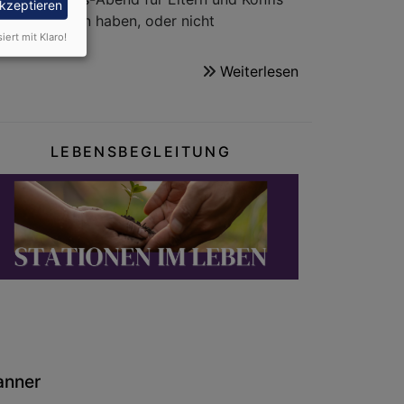
akzeptieren
u noch Fragen haben, oder nicht
siert mit Klaro!
Weiterlesen
über
Konfirmation
2026/2027
LEBENSBEGLEITUNG
anner