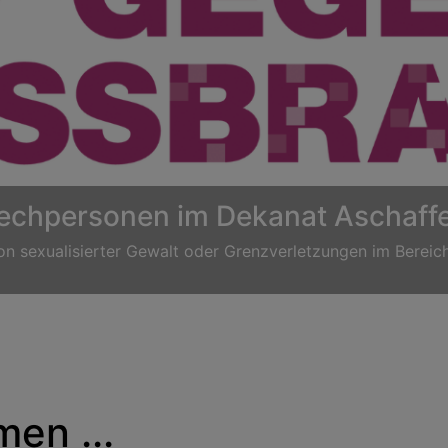
Taufe
en ...