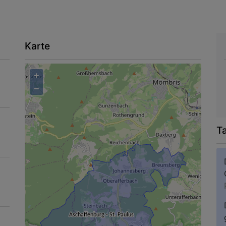
Karte
+
−
T