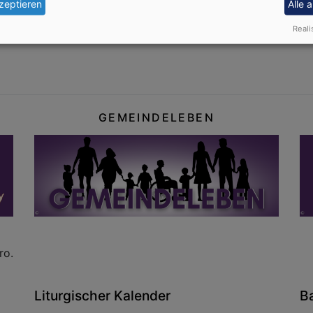
zeptieren
Alle 
 Ende Juni 2026 ist dann der Anmeldeschluss. Wenn Sie daz
Reali
e im Pfarrbüro.
GEMEINDELEBEN
ro.
Liturgischer Kalender
B