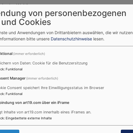
 in der Welt"
ndung von personenbezogenen
 und Cookies
26 - September 2026
enste und Anwendungen von Drittanbietern auswählen, die wir nutze
erlesen:
neuer Gemeindebrief
Informationen bitte unsere
Datenschutzhinweise
lesen.
ktional
(immer erforderlich)
ichern von Daten: Cookie für die Benutzersitzung
ck
:
Funktional
sent Manager
(immer erforderlich)
kie Consent speichert Ihre Einwilligungsstatus im Browser
ck
:
Funktional
027
bindung von art19.com über ein iFrame
gt Inhalte von art19.com innerhalb eines iFrames an.
e neuen Konfi-Kurse! Die meisten Konfis sind so um die 13 
ck
:
Eingebettete externe Inhalte
ch bei der Konfirmation? Wie feiert man das und für wen is
en kommenden Konfi-Kurs in Frage kommen. Im Mai fand ein 