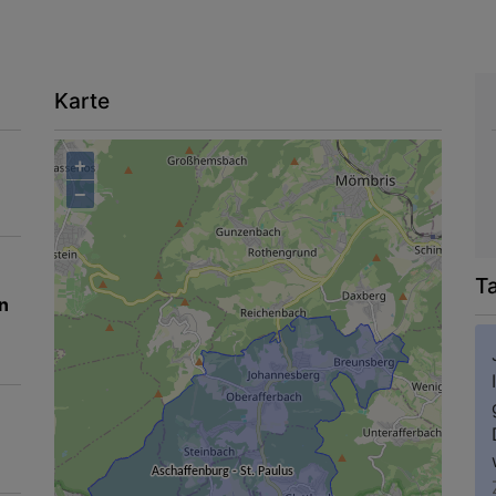
Karte
+
−
T
n