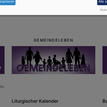
zeptieren
Alle 
 Ende Juni 2026 ist dann der Anmeldeschluss. Wenn Sie daz
Reali
e im Pfarrbüro.
GEMEINDELEBEN
ro.
Liturgischer Kalender
B