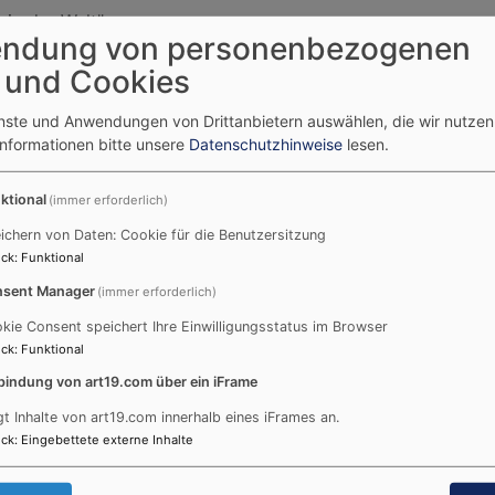
 in der Welt"
ndung von personenbezogenen
 und Cookies
26 - September 2026
enste und Anwendungen von Drittanbietern auswählen, die wir nutze
erlesen:
neuer Gemeindebrief
Informationen bitte unsere
Datenschutzhinweise
lesen.
ktional
(immer erforderlich)
ichern von Daten: Cookie für die Benutzersitzung
ck
:
Funktional
sent Manager
(immer erforderlich)
kie Consent speichert Ihre Einwilligungsstatus im Browser
ck
:
Funktional
027
bindung von art19.com über ein iFrame
gt Inhalte von art19.com innerhalb eines iFrames an.
e neuen Konfi-Kurse! Die meisten Konfis sind so um die 13 
ck
:
Eingebettete externe Inhalte
ch bei der Konfirmation? Wie feiert man das und für wen is
en kommenden Konfi-Kurs in Frage kommen. Im Mai fand ein 