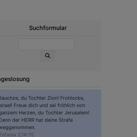
Suchformular
Suche
ageslosung
Jauchze, du Tochter Zion! Frohlocke,
Israel! Freue dich und sei fröhlich von
ganzem Herzen, du Tochter Jerusalem!
Denn der HERR hat deine Strafe
weggenommen.
Zefanja 3,14-15