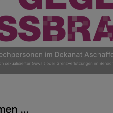
Taufe
en ...