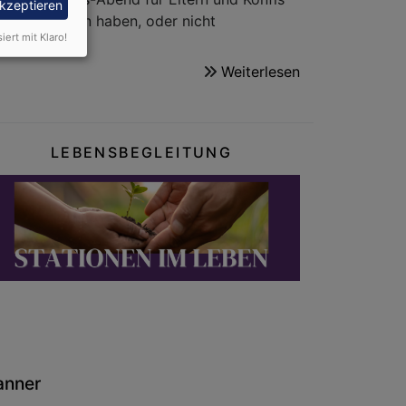
akzeptieren
u noch Fragen haben, oder nicht
siert mit Klaro!
Weiterlesen
über
Konfirmation
2026/2027
LEBENSBEGLEITUNG
anner