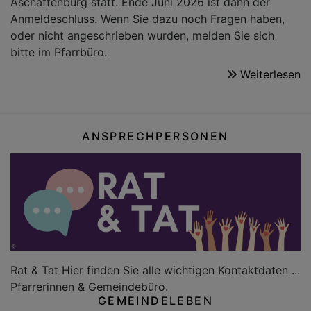
Aschaffenburg statt. Ende Juni 2026 ist dann der
Anmeldeschluss. Wenn Sie dazu noch Fragen haben,
oder nicht angeschrieben wurden, melden Sie sich
bitte im Pfarrbüro.
Weiterlesen
ü
K
2
ANSPRECHPERSONEN
Rat & Tat Hier finden Sie alle wichtigen Kontaktdaten ...
Pfarrerinnen & Gemeindebüro.
GEMEINDELEBEN