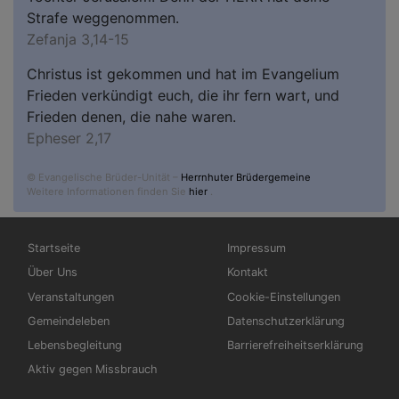
Strafe weggenommen.
Zefanja 3,14-15
Christus ist gekommen und hat im Evangelium
Frieden verkündigt euch, die ihr fern wart, und
Frieden denen, die nahe waren.
Epheser 2,17
© Evangelische Brüder-Unität –
Herrnhuter Brüdergemeine
Weitere Informationen finden Sie
hier
.
Hauptnavigation
Fußbereichsmenü
Startseite
Impressum
Über Uns
Kontakt
Veranstaltungen
Cookie-Einstellungen
Gemeindeleben
Datenschutzerklärung
Lebensbegleitung
Barrierefreiheitserklärung
Aktiv gegen Missbrauch