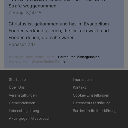
Strafe weggenommen.
Zefanja 3,14-15
Christus ist gekommen und hat im Evangelium
Frieden verkündigt euch, die ihr fern wart, und
Frieden denen, die nahe waren.
Epheser 2,17
© Evangelische Brüder-Unität –
Herrnhuter Brüdergemeine
Weitere Informationen finden Sie
hier
.
Hauptnavigation
Fußbereichsmenü
Startseite
Impressum
Über Uns
Kontakt
Veranstaltungen
Cookie-Einstellungen
Gemeindeleben
Datenschutzerklärung
Lebensbegleitung
Barrierefreiheitserklärung
Aktiv gegen Missbrauch