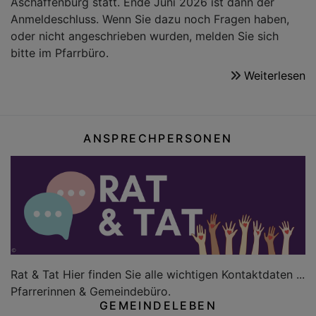
Aschaffenburg statt. Ende Juni 2026 ist dann der
Anmeldeschluss. Wenn Sie dazu noch Fragen haben,
oder nicht angeschrieben wurden, melden Sie sich
bitte im Pfarrbüro.
Weiterlesen
ü
K
2
ANSPRECHPERSONEN
Rat & Tat Hier finden Sie alle wichtigen Kontaktdaten ...
Pfarrerinnen & Gemeindebüro.
GEMEINDELEBEN