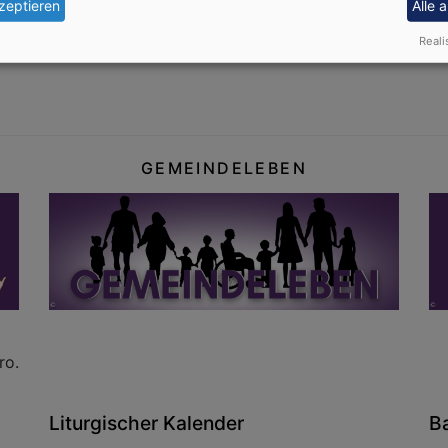
zeptieren
Alle 
 Ende Juni 2026 ist dann der Anmeldeschluss. Wenn Sie daz
Reali
e im Pfarrbüro.
GEMEINDELEBEN
ro.
Liturgischer Kalender
B