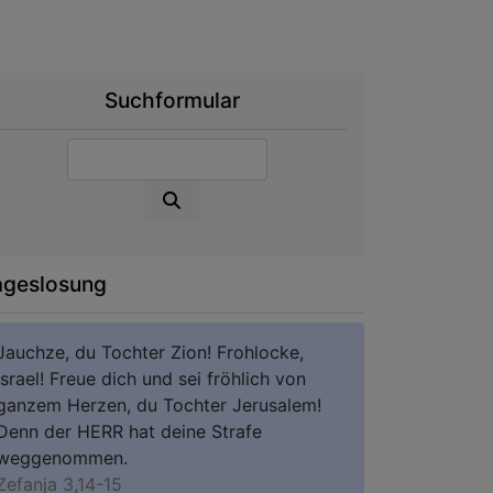
Suchformular
Suche
ageslosung
Jauchze, du Tochter Zion! Frohlocke,
Israel! Freue dich und sei fröhlich von
ganzem Herzen, du Tochter Jerusalem!
Denn der HERR hat deine Strafe
weggenommen.
Zefanja 3,14-15