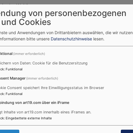
 in der Welt"
ndung von personenbezogenen
 und Cookies
26 - September 2026
enste und Anwendungen von Drittanbietern auswählen, die wir nutze
erlesen:
neuer Gemeindebrief
Informationen bitte unsere
Datenschutzhinweise
lesen.
ktional
(immer erforderlich)
ichern von Daten: Cookie für die Benutzersitzung
ck
:
Funktional
sent Manager
(immer erforderlich)
kie Consent speichert Ihre Einwilligungsstatus im Browser
ck
:
Funktional
027
bindung von art19.com über ein iFrame
gt Inhalte von art19.com innerhalb eines iFrames an.
e neuen Konfi-Kurse! Die meisten Konfis sind so um die 13 
ck
:
Eingebettete externe Inhalte
ch bei der Konfirmation? Wie feiert man das und für wen is
en kommenden Konfi-Kurs in Frage kommen. Im Mai fand ein 