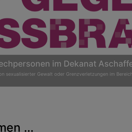
Taufe
en ...