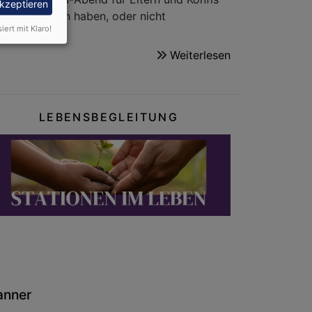
akzeptieren
u noch Fragen haben, oder nicht
siert mit Klaro!
Weiterlesen
über
Konfirmation
2026/2027
LEBENSBEGLEITUNG
anner