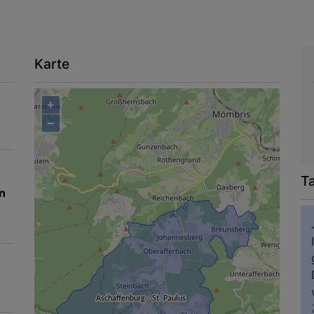
Karte
+
−
T
n